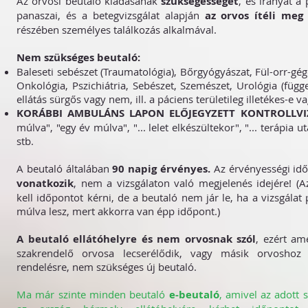
Az orvosi beutaló kiadásának
szükségességét
, és irányát a
panaszai, és a betegvizsgálat alapján
az orvos ítéli meg
részében személyes találkozás alkalmával.
Nem szükséges beutaló:
Baleseti sebészet (Traumatológia), Bőrgyógyászat, Fül-orr-gé
Onkológia, Pszichiátria, Sebészet, Szemészet, Urológia (függe
ellátás sürgős vagy nem, ill. a páciens területileg illetékes-e v
KORÁBBI AMBULÁNS LAPON ELŐJEGYZETT KONTROLLVI
múlva", "egy év múlva", "... lelet elkészültekor", "... terápia u
stb.
A beutaló általában
90 napig érvényes.
Az érvényességi id
vonatkozik
, nem a vizsgálaton való megjelenés idejére! (
kell időpontot kérni, de a beutaló nem jár le, ha a vizsgálat 
múlva lesz, mert akkorra van épp időpont.)
A beutaló ellátóhelyre és nem orvosnak szól
, ezért a
szakrendelő orvosa lecserélődik, vagy másik orvosho
rendelésre, nem szükséges új beutaló.
Ma már szinte minden beutaló
e-beutaló
, amivel az adott s