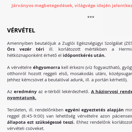
Járványos megbetegedések, világvége idején jelentke
***
V
ÉRVÉTEL
Amennyiben beutalójuk a Zuglói Egészségügyi Szolgálat (ZESz
Örs
vezér téri
ill. korlátozott mértékben a Her
hétköznaponként érhető el
időpontkérés után.
A vérvételre
éhgyomorra
kell érkezni (víz fogyasztható, gyó
otthonról hozott reggeli első, mosakodás utáni, középsug
(ehhez kémcsövet a beutalóval adunk, ill. a portán kérhető).
Az
eredmény
az e-térből lekérdezhető.
A háziorvosi rend
nyomtatunk.
Területen, ill. rendelőnkben
egyéni egyeztetés alapján
min
reggel (8:45-9:00) van lehetőség vérvételre azon páciense
állapota ezt szükségessé teszi.
Ehhez rendelőnk korlátozo
vérvételi csöveket.