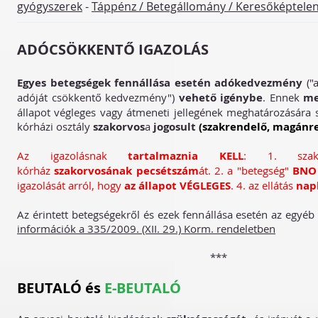
gyógyszerek
-
Táppénz / Betegállomány / Keresőképtele
ADÓCSÖKKENTŐ IGAZOLÁS
Egyes betegségek fennállása esetén adókedvezmény
("
adóját csökkentő kedvezmény")
vehető igénybe
. Ennek
me
állapot végleges vagy átmeneti jellegének meghatározására
kórházi osztály
szakorvos
a
jogosult
(szakrendelő, magánr
Az igazolásnak
tartalmaznia KELL
: 1. szaka
kórház
szakorvosának pecsétszám
át. 2. a "betegség"
BN
igazolását arról, hogy
az állapot VÉGLEGES
. 4. az ellátás
nap
Az érintett betegségekről és ezek fennállása esetén az egyéb 
információk a 335/2009. (XII. 29.) Korm. rendeletben
***
BEUTALÓ és
E-BEUTALÓ