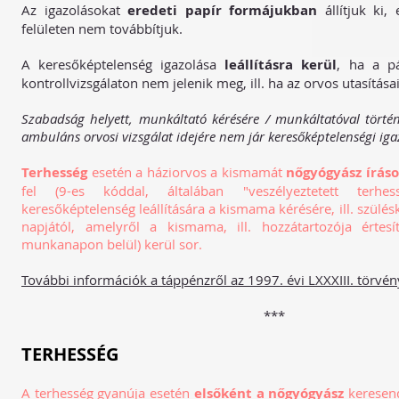
Az igazolásokat
eredeti papír formájukban
állítjuk ki, 
felületen nem továbbítjuk.
A keresőképtelenség igazolása
leállításra kerül
, ha a p
kontrollvizsgálaton nem jelenik meg, ill. ha az orvos utasításai
Szabadság helyett, munkáltató kérésére / munkáltatóval történ
ambuláns orvosi vizsgálat idejére nem jár keresőképtelenségi iga
Terhesség
esetén a háziorvos a kismamát
nőgyógyász íráso
fel (9-es kóddal, általában "veszélyeztetett terhe
keresőképtelenség leállítására a kismama kérésére, ill. szülésk
napjától, amelyről a kismama, ill. hozzátartozója értesí
munkanapon belül) kerül sor.
További információk a táppénzről az 1997. évi LXXXIII. törvé
***
TERHESSÉG
A terhesség gyanúja esetén
elsőként a nőgyógyász
keresend