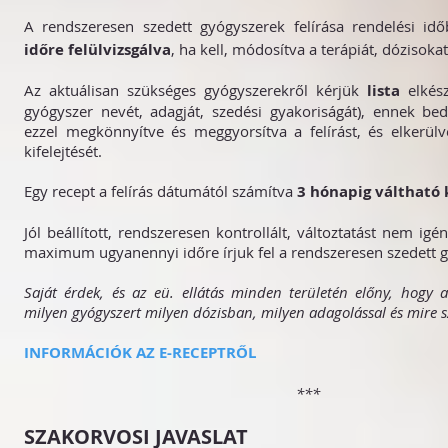
A rendszeresen szedett gyógyszerek felírása rendelési id
időre felülvizsgálva
, ha kell, módosítva a terápiát, dózisokat
Az aktuálisan szükséges gyógyszerekről kérjük
lista
elkész
gyógyszer nevét, adagját, szedési gyakoriságát), ennek bedi
ezzel megkönnyítve és meggyorsítva a felírást, és elkerül
kifelejtését.
Egy recept a felírás dátumától számítva
3 hónapig váltható 
Jól beállított, rendszeresen kontrollált, változtatást nem igé
maximum ugyanennyi időre írjuk fel a rendszeresen szedett 
Saját érdek, és az eü. ellátás minden területén előny, hogy 
milyen gyógyszert milyen dózisban, milyen adagolással és mire s
INFORMÁCIÓK AZ E-RECEPTRŐL
***
SZAKORVOSI JAVASLAT