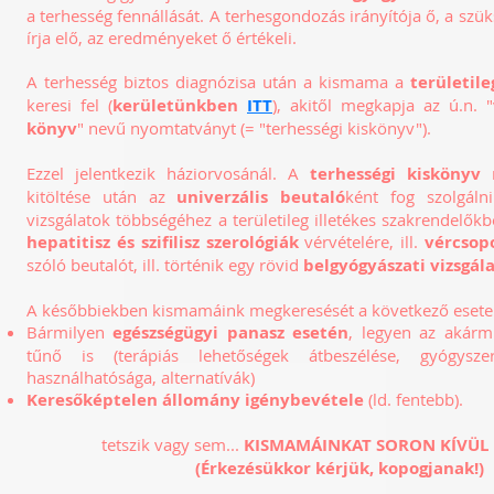
a terhesség fennállását. A terhesgondozás irányítója ő, a szük
írja elő, az eredményeket ő értékeli.
A terhesség biztos diagnózisa után a kismama a
területil
keresi fel (
kerületünkben
ITT
), akitől megkapja az ú.n. "
könyv
" nevű nyomtatványt (= "terhességi kiskönyv").
Ezzel jelentkezik háziorvosánál. A
terhességi kiskönyv
m
kitöltése után az
univerzális beutaló
ként fog szolgáln
vizsgálatok többségéhez a területileg illetékes szakrendelő
hepatitisz és szifilisz szerológiák
vérvételére, ill.
vércsop
szóló beutalót, ill. történik egy rövid
belgyógyászati vizsgál
A későbbiekben kismamáink megkeresését a következő esete
Bármilyen
egészségügyi panasz esetén
, legyen az akármi
tűnő is (terápiás lehetőségek átbeszélése, gyógysze
használhatósága, alternatívák)
Keresőképtelen állomány igénybevétele
(ld. fentebb).
tetszik vagy sem...
KISMAMÁINKAT SORON KÍVÜL L
(Érkezésükkor kérjük, kopogjanak!)