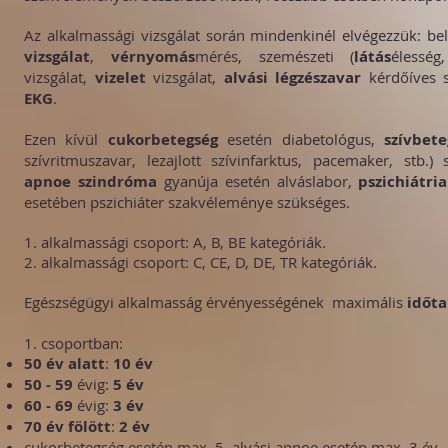
Az alkalmassági vizsgálat során mindenkinél elvégezzük: be
vizsgálat
,
vérnyomás
mérés, szemészeti (
látás
élesség
vizsgálat,
vizelet
vizsgálat,
alvási légzészavar
kérdőíves s
EKG
.
Ezen kívül
cukorbetegség
esetén diabetológus,
szívbete
szívritmuszavar, lezajlott szívinfarktus, pacemaker, stb.)
apnoe szindróma
gyanúja esetén alváslabor,
pszichiátria
esetében pszichiáter szakvéleménye szükséges.
1. alkalmassági csoport: A, B, BE kategóriák.
2. alkalmassági csoport: C, CE, D, DE, TR kategóriák.
Egészségügyi alkalmasság érvényességének maximális
időt
1. csoportban:
50 év alatt
:
10 év
50 - 59
évig:
5 év
60 - 69
évig:
3 év
70 év fölött
:
2 év
cukorbetegség esetén max. 5, alvási apnoe esetén max. 3 év