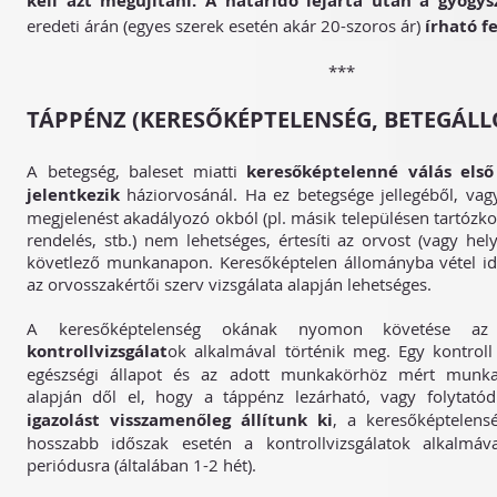
kell azt megújítani. A határidő lejárta után a gyógy
eredeti árán (egyes szerek esetén akár 20-szoros ár)
írható fe
***
TÁPPÉNZ (KERESŐKÉPTELENSÉG, BETEGÁL
A betegség, baleset miatti
keresőképtelenné válás els
jelentkezik
háziorvosánál. Ha ez betegsége jellegéből, va
megjelenést akadályozó okból (pl. másik településen tartózk
rendelés, stb.) nem lehetséges, értesíti az orvost (vagy hel
követlező munkanapon. Keresőképtelen állományba vétel id
az orvosszakértői szerv vizsgálata alapján lehetséges.
A keresőképtelenség okának nyomon követése az 
kontrollvizsgálat
ok alkalmával történik meg. Egy kontroll
egészségi állapot és az adott munkakörhöz mért munka
alapján dől el, hogy a táppénz lezárható, vagy folytató
igazolást visszamenőleg állítunk ki
, a keresőképtelens
hosszabb időszak esetén a kontrollvizsgálatok alkalmá
periódusra (általában 1-2 hét).