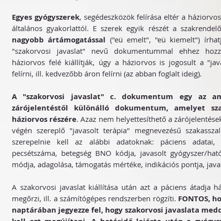
Egyes gyógyszerek
, segédeszközök felírása eltér a háziorvo
általános gyakorlattól. E szerek egyik részét a szakrendel
nagyobb ártámogatással
("eü emelt", "eü kiemelt") írha
"szakorvosi javaslat" nevű dokumentummal ehhez hozz
háziorvos felé kiállítják, úgy a háziorvos is jogosult a "ja
felírni, ill. kedvezőbb áron felírni (az abban foglalt ideig).
A "szakorvosi javaslat" c. dokumentum egy az am
zárójelentéstől különálló dokumentum, amelyet sza
háziorvos részére
. Azaz nem helyettesíthető a zárójelentése
végén szereplő "javasolt terápia" megnevezésű szakass
szerepelnie kell az alábbi adatoknak: páciens adatai,
pecsétszáma, betegség BNO kódja, javasolt gyógyszer/ható
módja, adagolása, támogatás mértéke, indikációs pontja, java
A szakorvosi javaslat kiállítása után azt a páciens átadja h
megőrzi, ill. a számítógépes rendszerben rögzíti.
FONTOS, ho
naptárában jegyezze fel, hogy szakorvosi javaslata med