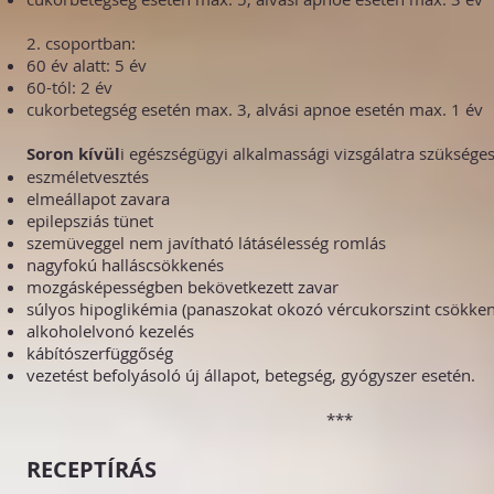
2. csoportban:
60 év alatt: 5 év
60-tól: 2 év
cukorbetegség esetén max. 3, alvási apnoe esetén max. 1 év
Soron kívül
i egészségügyi alkalmassági vizsgálatra szükséges
eszméletvesztés
elmeállapot zavara
epilepsziás tünet
szemüveggel nem javítható látásélesség romlás
nagyfokú halláscsökkenés
mozgásképességben bekövetkezett zavar
súlyos hipoglikémia (panaszokat okozó vércukorszint csökken
alkoholelvonó kezelés
kábítószerfüggőség
vezetést befolyásoló új állapot, betegség, gyógyszer esetén.
***
RECEPTÍRÁS