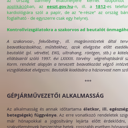
az ország bármely ellátóhelyére kérhet időpont
applikáció
ban, az
eeszt.gov.hu
-n, ill. a
1812
-es telefo
kardiológiára szól a papír, de az "e-része" az ország bár
foglalható - de egyszerre csak egy helyre).
Kontrollvizsgálatokra a szakorvos ad beutalót önmagáho
A szakorvosi-, fekvőbeteg-, ill. magánintézetek által terve
beavatkozásokhoz, műtétekhez, azok elvégzése előtt esedék
beutalóit (pl. vérvétel, EKG, ultrahang, röntgen, stb.) a kötel
ellátásairól szóló 1997. évi LXXXIII. törvény végrehajtásáról sz
Korm. rendelet alapján a tervezett beavatkozást végző intézet 
vizsgálatokat elvégezni. Beutalók kiadására a háziorvost nem szól
***
GÉPJÁRMŰVEZETŐI ALKALMASSÁG
Az alkalmasság és annak időtartama
életkor, ill. egészsé
betegségek) függvénye
. Az erre vonatkozó rendeletek szigo
már hónapokkal a jogosítvány lejárta előtt érdeklődni
szakvélemények beszerzése hetek, rosszabb esetben hónapok 