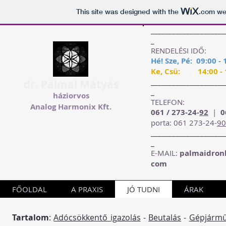
This site was designed with the
.com
web
_____________________
_
RENDELÉSI IDŐ:
Hé! Sze, Pé: 09:00 - 
Ke, Csü:
˛
14:00 - 
_____________________
dr. P
álmai Mátyás
_
háziorvos
TELEFON:
Analog Harmonix Kft.
06
1 / 273-24-
92
|
0
porta: 06
1 273-24-
90
_____________________
_
E-MAIL:
palmaidronl
com
FŐOLDAL
A PRAXIS
JÓ TUDNI
ÁRAK
Tartalom
:
Adócsökkentő igazolás
-
Beutalás
-
Gépjármű 