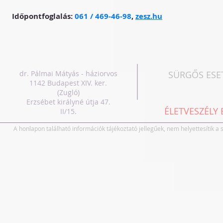
Időpontfoglalás:
061 / 469-46-98
,
zesz.hu
dr. Pálmai Mátyás - háziorvos
SÜRGŐS ESE
1142 Budapest XIV. ker.
(Zugló)
Erzsébet királyné útja 47.
ÉLETVESZÉLY 
II/15.
A honlapon található információk tájékoztató jellegűek, nem helyettesítik a 